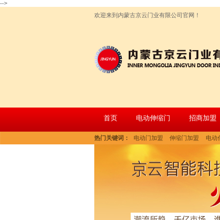
-->
欢迎来到内蒙古京云门业有限公司官网！
首页
电动伸缩门
招商加盟
热门关键词：
电动门加盟
伸缩门加盟
电动