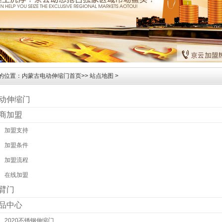
的位置：
内蒙古电动伸缩门首页>>
站点地图
>
动伸缩门
商加盟
加盟支持
加盟条件
加盟流程
在线加盟
臂门
品中心
2020不锈钢伸缩门