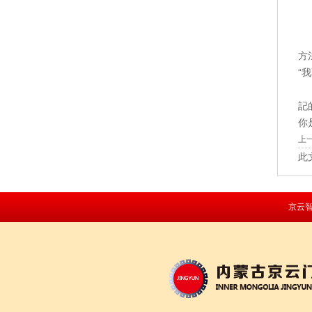
最
方
“
“
記
你
上
此
京云