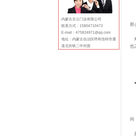
赞
原
内蒙古京云门业有限公司
那
联系方式：15804710473
一
E-mail：475824971@qq.com
对
地址：内蒙古自治区呼和浩特市通
道北街铁二中对面
也
既
记
方
拜
●
有
“
对
“
间
“
原