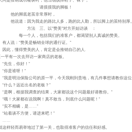
人问是推销成功秘诀时，他当场脱掉鞋子、袜子，
请摸摸我的脚板！
的脚底老茧非常厚时，
说道：因为我走的路比人多，跑的比人勤，所以脚上的茧特别厚
法 三、以"赞美"对方开始访谈 ：
一个人，包括我们的准客户，都渴望别人真诚的赞美。
人说：“赞美是畅销全球的通行证。”
此，懂得赞美的人，肯定是会推销自己的人.
原一平有一次去拜访一家商店的老板。
先生，你好！”
你是谁呀！”
我是明治保险公司的原一平，今天我刚到贵地，有几件事想请教你这位
什么？远近出名的老板？”
是啊，根据我调查的结果，大家都说这个问题最好请教你。”
哦！大家都在说我啊！真不敢当，到底什么问题呢！”
实不相瞒，是……”
站着谈不方便，请进来吧！”
……
这样轻而易举地过了第一关，也取得准客户的信任和好感。