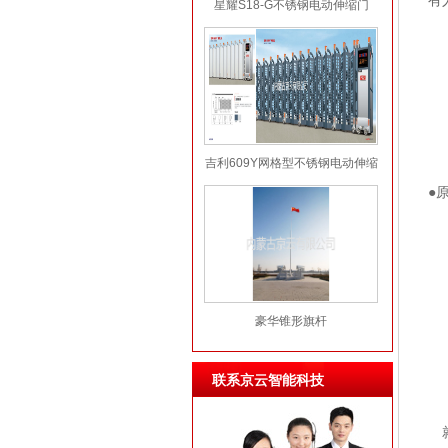
有
星耀S18-G不锈钢电动伸缩门
他
他
方
每
有
吉利609Y网格型不锈钢电动伸缩
因
门
●
“
“
“
“
“
豪华锥形旗杆
“
“
联系京云智能科技
“
就