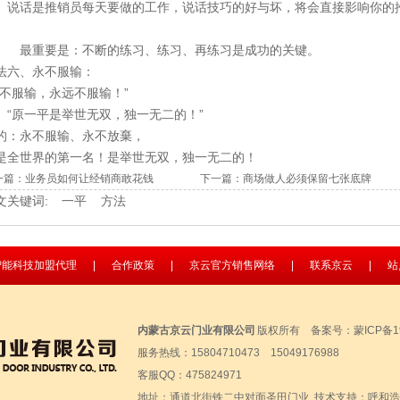
说话是
推销员
每天要做的工作，说话技巧的好与坏，将会直接影响你的
重要是：不断的练习、练习、再练习是成功的关键。
法六、永不服输：
我不服输，永远不服输！”
原一平是举世无双，独一无二的！”
的：永不服输、永不放棄，
是全世界的第一名！是举世无双，独一无二的！
一篇：
业务员如何让经销商敢花钱
下一篇：
商场做人必须保留七张底牌
文关键词:
一平
方法
智能科技加盟代理
|
合作政策
|
京云官方销售网络
|
联系京云
|
站
内蒙古京云门业有限公司
版权所有
备案号：蒙ICP备19
服务热线：15804710473 15049176988
客服QQ：475824971
地址：通道北街铁二中对面圣田门业 技术支持：
呼和浩