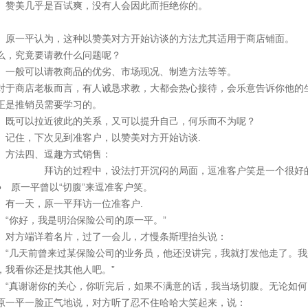
美几乎是百试爽，没有人会因此而拒绝你的。
一平认为，这种以赞美对方开始访谈的方法尤其适用于商店铺面。
么，究竟要请教什么问题呢？
般可以请教商品的优劣、市场现况、制造方法等等。
于商店老板而言，有人诚恳求教，大都会热心接待，会乐意告诉你他的
正是
推销员
需要学习的。
可以拉近彼此的关系，又可以提升自己，何乐而不为呢？
住，下次见到准客户，以赞美对方开始访谈.
法四、逗趣方式销售：
访的过程中，设法打开沉闷的局面，逗准客户笑是一个很好的
 原一平曾以“切腹”来逗准客户笑。
一天，原一平拜访一位准客户.
你好，我是明治保险公司的原一平。”
方端详着名片，过了一会儿，才慢条斯理抬头说：
几天前曾来过某保险公司的业务员，他还没讲完，我就打发他走了。我
，我看你还是找其他人吧。”
真谢谢你的关心，你听完后，如果不满意的话，我当场切腹。无论如何
一平一脸正气地说，对方听了忍不住哈哈大笑起来，说：