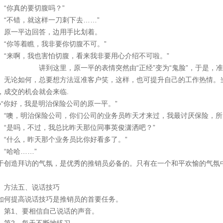
你真的要切腹吗？”
不错，就这样一刀刺下去……”
一平边回答，边用手比划着。
你等着瞧，我非要你切腹不可。”
来啊，我也害怕切腹，看来我非要用心介绍不可啦。”
到这里，原一平的表情突然由“正经”变为“鬼脸”，于是，准客
论如何，总要想方法逗准客户笑，这样，也可提升自己的工作热情。当
，成交的机会就会来临.
“你好，我是明治保险公司的原一平。”
噢，明治保险公司，你们公司的业务员昨天才来过，我最讨厌保险，所
是吗，不过，我总比昨天那位同事英俊潇洒吧？”
什么，昨天那个业务员比你好看多了。”
哈哈……”
于创造拜访的气氛，是优秀的
推销员
必备的。只有在一个和平欢愉的气氛
法五、说话技巧
何提高说话技巧是
推销员
的首要任务。
1、要相信自己说话的声音。