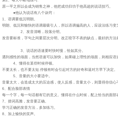
2、每天不断地练习.
一平之所以会成为销售之神，他把成功归功于他高超的说话技巧。
他认为说话有八个诀窍：
、语调要低沉明朗。
朗、低沉和愉快的语调最吸引人，所以语调偏高的人，应设法练习变为
2、发音清晰，段落分明。
音要标准，字句之间要层次分明。改正咬字不表的缺点，最好的方法就
。
、说话的语速要时快时慢，恰如其分。
到感性的场面，当然语速可以加快，如果碰上理性的场面，则相应语
、懂得在某些时候停顿。
要太长，也不要太短.停顿有时会引起对方的好奇和逼对方早下决定。
、音量的大小要适中。
量太大，会造成太大的压迫感，使人反感，音量太小，则显得你信心
、配合脸部表情
一个字，每一句话都有它的意义。懂得在什么时候，配上恰当的面部
、措词高雅，发音要正确。
习正确的发音方法，多加练习。
www.top-sales.com.cn
、加上愉快的笑声。