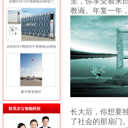
里，你享受着来
星耀S18-G不锈钢电动伸缩门
教诲。年复一年
吉利609Y网格型不锈钢电动伸缩
门
豪华锥形旗杆
联系京云智能科技
长大后，你想要
了社会的那扇门