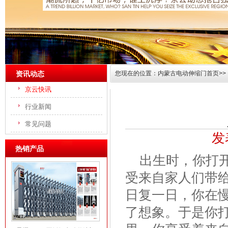
资讯动态
您现在的位置：
内蒙古电动伸缩门首页>>
京云快讯
内容展示
行业新闻
常见问题
发表
热销产品
出生时，你打
受来自家人们带
日复一日，你在
了想象。于是你