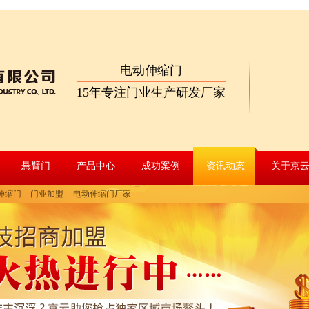
电动伸缩门
15年专注门业生产研发厂家
悬臂门
产品中心
成功案例
资讯动态
关于京
伸缩门
门业加盟
电动伸缩门厂家