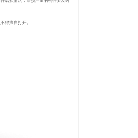
部件磨损情况，磨损严重的机件要及时
员不得擅自打开。