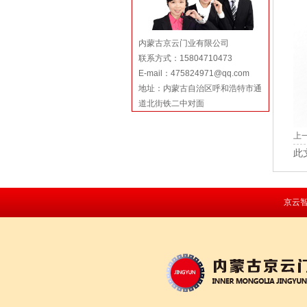
内蒙古京云门业有限公司
联系方式：15804710473
E-mail：475824971@qq.com
地址：内蒙古自治区呼和浩特市通
道北街铁二中对面
上
此
京云