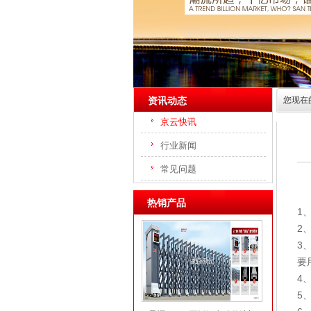
资讯动态
您现在
京云快讯
内容展
行业新闻
常见问题
热销产品
1
2
3
要
4
5