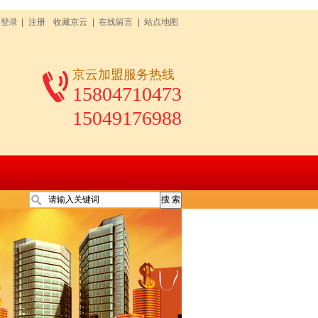
登录
|
注册
收藏京云
|
在线留言
|
站点地图
京云加盟服务热线
15804710473
15049176988
云