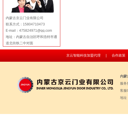
内蒙古京云门业有限公司
联系方式：15804710473
E-mail：475824971@qq.com
地址：内蒙古自治区呼和浩特市通
道北街铁二中对面
京云智能科技加盟代理
|
合作政策
内蒙
服务热
客服Q
地址