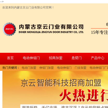
-->
欢迎来到内蒙古京云门业有限公司官网！
15年专
首页
电动伸缩门
招商加盟
悬臂门
产品中心
热门关键词：
电动门加盟
伸缩门加盟
电动伸缩门
门业加盟
电动伸缩门厂