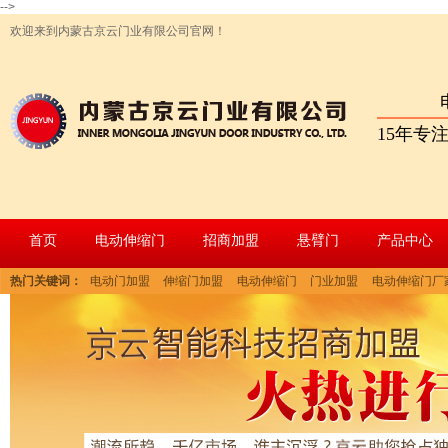
-->
欢迎来到内蒙古京云门业有限公司官网！
15年专
首页
电动伸缩门
招商加盟
悬臂门
产品中心
热门关键词：
电动门加盟
伸缩门加盟
电动伸缩门
门业加盟
电动伸缩门厂