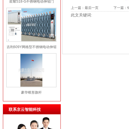
星耀S18-G不锈钢电动伸缩门
上一篇：
最后一页
下一篇：
此文关键词:
吉利609Y网格型不锈钢电动伸缩
门
豪华锥形旗杆
联系京云智能科技