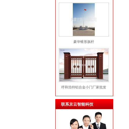
门
豪华锥形旗杆
呼和浩特铝合金小门厂家批发
联系京云智能科技