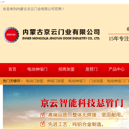
-->
欢迎来到内蒙古京云门业有限公司官网！
15年专
首页
电动伸缩门
招商加盟
悬臂门
产品中心
热门关键词：
电动门加盟
伸缩门加盟
电动伸缩门
门业加盟
电动伸缩门厂